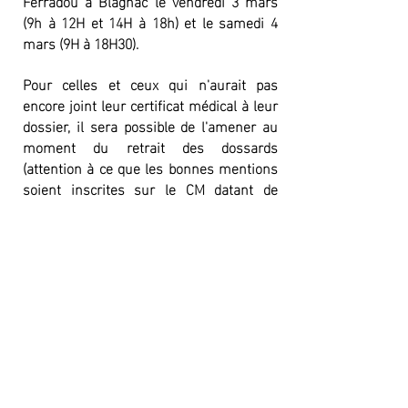
Ferradou à Blagnac le vendredi 3 mars
(9h à 12H et 14H à 18h) et le samedi 4
mars (9H à 18H30).
Pour celles et ceux qui n'aurait pas
encore joint leur certificat médical à leur
dossier, il sera possible de l'amener au
moment du retrait des dossards
(attention à ce que les bonnes mentions
soient inscrites sur le CM datant de
moins d'un an : athlétisme, course à
pieds ou sport en compétition. Aucune
autre mention ne sera acceptée)
Il est possible qu'une autre personne
récupère votre dossard à votre place (il
faudra fournir la copie de votre P.I).
Exceptionnellement possibilité de retirer
son dossard le 5 mars à partir de 7h30