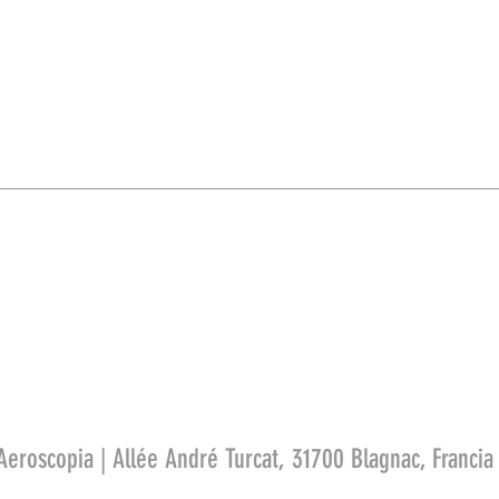
opia
Prensa
Contacto
Accesibilidad
FAQ
Aeroscopia | Allée André Turcat, 31700 Blagnac, Francia 