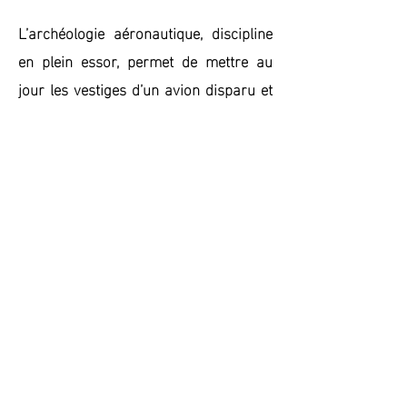
L’archéologie aéronautique, discipline
en plein essor, permet de mettre au
jour les vestiges d’un avion disparu et
ainsi lever le voile sur son pilote et sa
mission.
Une approche interdisciplinaire de
l’association Aérocherche permet de
mener l’enquête et d'en partager les
découvertes avec les familles de
descendants pour le moins émues.
Maquettes, pièces originales,
photographies et objets personnels des