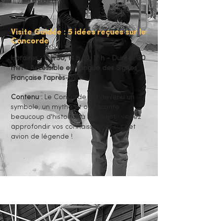
Visite Guidée : 5 idées reçues sur le
Concorde
Horaires : 12 h 30, 14 h 30, 17 h - Durée : 30
min - Accessible en Langue des Signes
Française l'après-midi.
Contenu :
Le Concorde est devenu un
symbole, un mythe et on raconte
beaucoup d'histoires à son sujet : venez
approfondir vos connaissances sur cet
avion de légende !