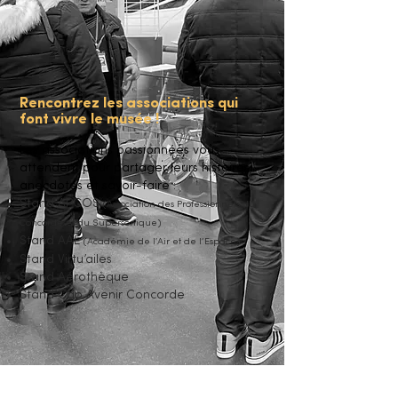
Rencontrez les associations qui
font vivre le musée !
Les associations passionnées vous
attendent pour partager leurs histoires,
anecdotes et savoir-faire :
Stand APCOS
(Association des Professionnels du
Concorde et du Supersonique)
Stand AAE
(Académie de l’Air et de l’Espace)
Stand Virtu’ailes
Stand Aérothèque
Stand Cap Avenir Concorde