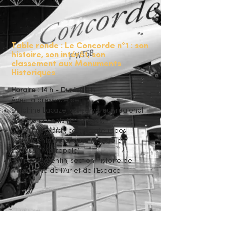
Table ronde : Le Concorde n°1 : son
histoire, son intérêt, son
classement aux Monuments
Historiques
Horaire : 14 h - Durée : 1 h
Avec la présence de :
Delphine Lacaze, conservateur régional
des Monuments Historiques,
Catherine Gaich, conservateur des
Monuments Historiques (Ariège et
Toulouse Métropole)
Philippe Borentin, section Histoire de
l’Académie de l’Air et de l’Espace​​​