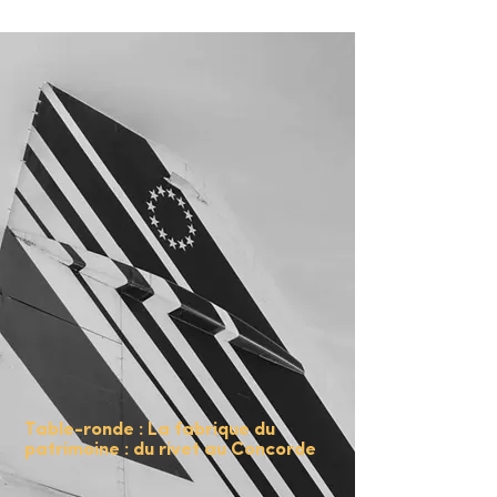
Table-ronde : La fabrique du
patrimoine : du rivet au Concorde