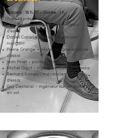
Horaire : 16 h 30 - Durée : 1 h
Avec la présence de : ​
Yves Pingret - mécanicien navigant
d’essai
Daniel Casari – officier mécanicien
navigant
Pierre Grange – pilote de ligne et pilote
d’essai
Jean Pinet – pilote d’essai
Michel Gigot - ingénieur navigant d’essai
Bernard Kamps - mécanicien navigant
d’essai
Guy Destarac - ingénieur sur les essais
en vol