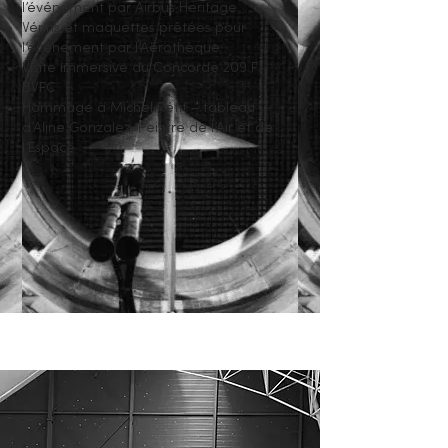
l’événement par Airbus Heritage
Vérins et maquettes prêtées pour
l’événement par l’Aérothèque
Visite immersive du Concorde 209 F-
BVFC
Hommage à Michel Rétif – tableau
d’Aline Gonzalez, Peintre de l’Air et de
l’Espace