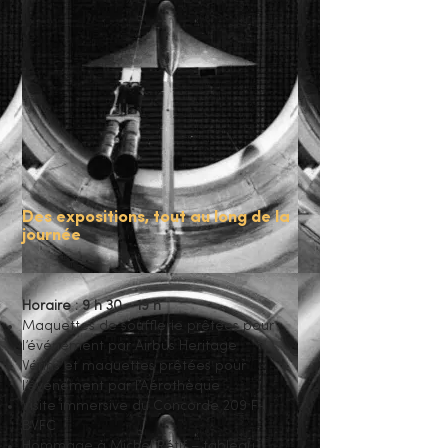
Des expositions, tout au long de la
journée
Horaire : 9 h 30 - 19 h
Maquettes de soufflerie prêtées pour
l’événement par Airbus Heritage
Vérins et maquettes prêtées pour
l’événement par l’Aérothèque
Visite immersive du Concorde 209 F-
BVFC
Hommage à Michel Rétif – tableau