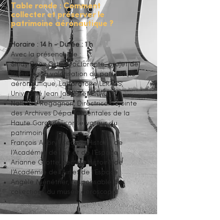
Table ronde : Comment
collecter et préserver le
patrimoine
aéronautique ?
Horaire : 14 h - Durée : 1 h
Avec la présence de :
Sindy Paez Ortiz, Doctorante, projet de
thèse sur la valorisation du patrimoine
aéronautique, Laboratoire LERASS,
Université Jean Jaurès et ENAC
Nathalie Regagnon, Directrice adjointe
des Archives Départementales de la
Haute Garonne, conservateur du
patrimoine
François Aubry , section Histoire de
l’Académie de l’Air et de l’Espace
Arianne Gilotte, section Histoire de
l’Académie de l’Air et de l’Espace
Angèle Ménétrier, responsable des
collections du musée aeroscopia