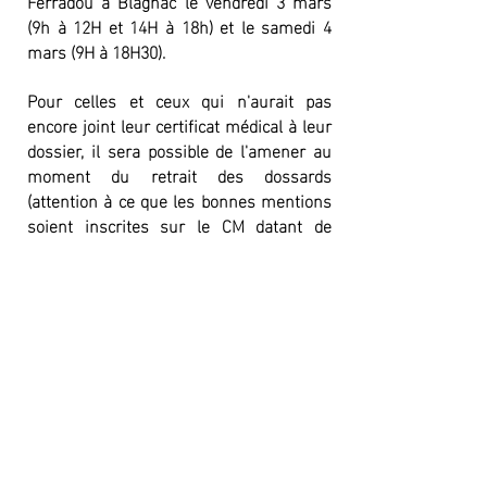
Ferradou à Blagnac le vendredi 3 mars
(9h à 12H et 14H à 18h) et le samedi 4
mars (9H à 18H30).
Pour celles et ceux qui n'aurait pas
encore joint leur certificat médical à leur
dossier, il sera possible de l'amener au
moment du retrait des dossards
(attention à ce que les bonnes mentions
soient inscrites sur le CM datant de
moins d'un an : athlétisme, course à
pieds ou sport en compétition. Aucune
autre mention ne sera acceptée)
Il est possible qu'une autre personne
récupère votre dossard à votre place (il
faudra fournir la copie de votre P.I).
Exceptionnellement possibilité de retirer
son dossard le 5 mars à partir de 7h30