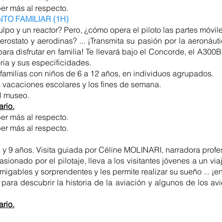
er más al respecto.
NTO FAMILIAR (1H)
ulpo y un reactor? Pero, ¿cómo opera el piloto las partes móvil
erostato y aerodinas? ... ¡Transmita su pasión por la aeronáut
 para disfrutar en familia! Te llevará bajo el Concorde, el A300
oria y sus especificidades.
a familias con niños de 6 a 12 años, en individuos agrupados.
 vacaciones escolares y los fines de semana.
el museo.
ario.
er más al respecto.
er más al respecto.
3 y 9 años. Visita guiada por Céline MOLINARI, narradora profe
asionado por el pilotaje, lleva a los visitantes jóvenes a un v
igables y sorprendentes y les permite realizar su sueño ... ¡en 
 para descubrir la historia de la aviación y algunos de los a
ario.