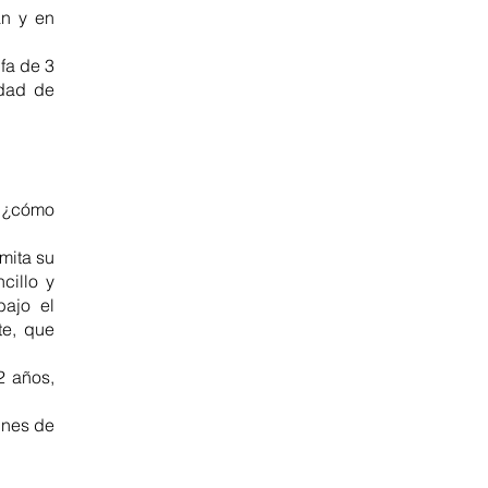
án y en
ifa de 3
idad de
, ¿cómo
smita su
cillo y
bajo el
te, que
2 años,
ines de