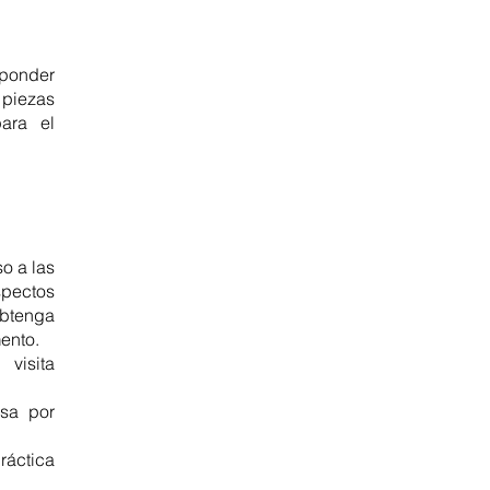
sponder
 piezas
para el
so a las
spectos
Obtenga
ento.
 visita
esa por
ráctica