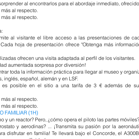
sorprender al encontrarlos para el abordaje inmediato, ofrecid
 más al respecto.
 más al respecto.
a:
mite al visitante el libre acceso a las presentaciones de ca
s. Cada hoja de presentación ofrece "Obtenga más informaci
izadas ofrecen una visita adaptada al perfil de los visitantes.
alidad aumentada sorpresa por diversión!
rar toda la información práctica para llegar al museo y organiza
, inglés, español, alemán y en LSF.
l es posible en el sitio a una tarifa de 3 € además de su
 más al respecto.
 más al respecto.
O FAMILIAR (1H)
po y un reactor? Pero, ¿cómo opera el piloto las partes móviles
rostato y aerodinas? ... ¡Transmita su pasión por la aeronáut
para disfrutar en familia! Te llevará bajo el Concorde, el A30